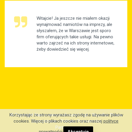
Witajcie! Ja jeszcze nie miałem okazji
wynajmować namiotów na imprezy, ale
słyszałem, że w Warszawie jest sporo
firm oferujących takie usługi. Na pewno
warto zajrzeć na ich strony internetowe,
żeby dowiedzieć się więcej.
© Copyright Nasze.wiescinaforum.biz.pl - Wszelkie Prawa
Korzystając ze strony wyrażasz zgodę na używanie plików
Zastrzeżone -
Polityka Prywatności
cookies. Więcej o plikach cookies oraz naszej
polityce
Partnerzy: .
prywatności
.
Akceptuję