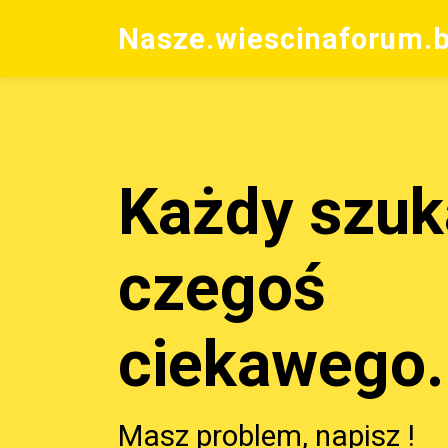
Nasze.wiescinaforum.b
Każdy szuk
czegoś
ciekawego.
Masz problem, napisz !