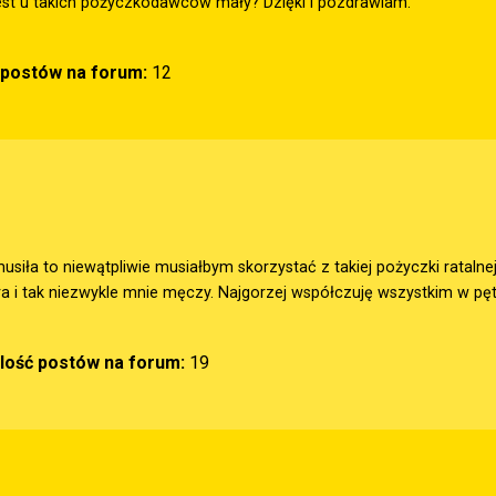
est u takich pożyczkodawców mały? Dzięki i pozdrawiam.
ć postów na forum:
12
usiła to niewątpliwie musiałbym skorzystać z takiej pożyczki ratalne
a i tak niezwykle mnie męczy. Najgorzej współczuję wszystkim w pęt
Ilość postów na forum:
19