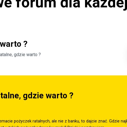
e forum dla każdej
 warto ?
atalne, gdzie warto ?
talne, gdzie warto ?
temacie pożyczek ratalnych, ale nie z banku, to dajcie znać. Gdzie na