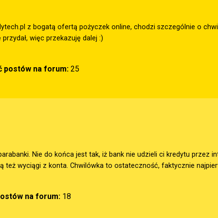
dytech.pl
z bogatą ofertą pożyczek online, chodzi szczególnie o chw
 przydał, więc przekazuję dalej :)
ść postów na forum:
25
parabanki. Nie do końca jest tak, iż bank nie udzieli ci kredytu przez 
 też wyciągi z konta. Chwilówka to ostateczność, faktycznie najpie
postów na forum:
18