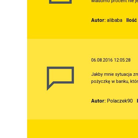
wiadomo procent nie j
Autor:
alibaba
Iloś
06.08.2016 12:05:28
Jakby mnie sytuacja zm
pożyczkę w banku, któr
Autor:
Polaczek90