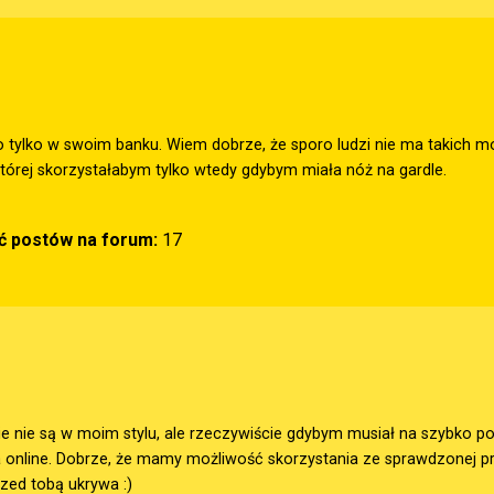
o tylko w swoim banku. Wiem dobrze, że sporo ludzi nie ma takich mo
tórej skorzystałabym tylko wtedy gdybym miała nóż na gardle.
ść postów na forum:
17
ie nie są w moim stylu, ale rzeczywiście gdybym musiał na szybko po
online. Dobrze, że mamy możliwość skorzystania ze sprawdzonej prz
przed tobą ukrywa :)